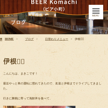
MENU
ブログ
HOME
ブログ
日替わりメニュー
伊根🏄‍♂️
伊根🏄‍♂️
こんにちは、まきこです！
最近やっと車の運転に慣れてきたので、友達と伊根までドライブしてきまし
た。
行きに舞鶴に寄って海鮮丼を食べて、