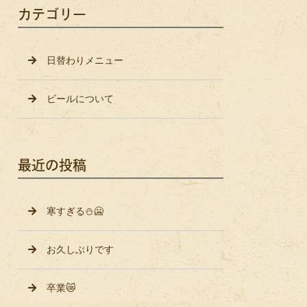
カテゴリー
日替わりメニュー
ビールについて
最近の投稿
寒すぎる⛄️🥶
お久しぶりです
卒業😿