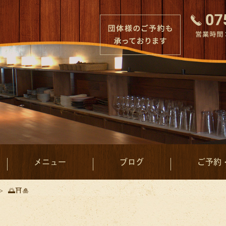
メニュー
ブログ
ご予約
🌅⛩🎍
日替わりメニュー
ビールについて