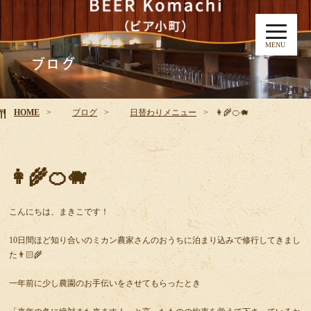
MENU
ブログ
HOME
ブログ
日替わりメニュー
👩‍🌾🍊🐗
👩‍🌾🍊🐗
こんにちは、まきこです！
10日間ほど知り合いのミカン農家さんのおうちに泊まり込みで修行してきまし
た👨🏻‍🌾
一年前に少し農園のお手伝いをさせてもらったとき