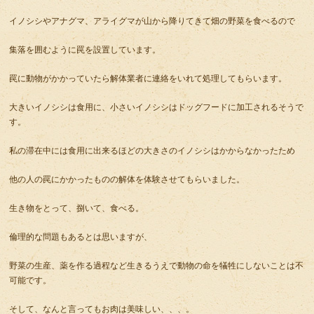
イノシシやアナグマ、アライグマが山から降りてきて畑の野菜を食べるので
集落を囲むように罠を設置しています。
罠に動物がかかっていたら解体業者に連絡をいれて処理してもらいます。
大きいイノシシは食用に、小さいイノシシはドッグフードに加工されるそうで
す。
私の滞在中には食用に出来るほどの大きさのイノシシはかからなかったため
他の人の罠にかかったものの解体を体験させてもらいました。
生き物をとって、捌いて、食べる。
倫理的な問題もあるとは思いますが、
野菜の生産、薬を作る過程など生きるうえで動物の命を犠牲にしないことは不
可能です。
そして、なんと言ってもお肉は美味しい、、、。