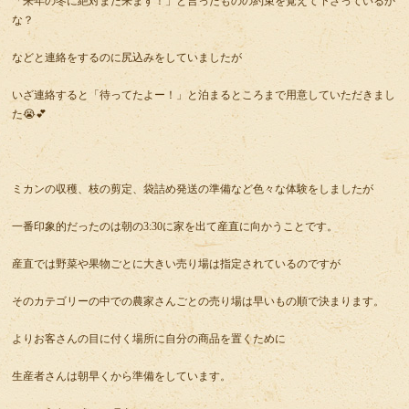
「来年の冬に絶対また来ます！」と言ったものの約束を覚えて下さっているか
な？
などと連絡をするのに尻込みをしていましたが
いざ連絡すると「待ってたよー！」と泊まるところまで用意していただきまし
た😭💕
ミカンの収穫、枝の剪定、袋詰め発送の準備など色々な体験をしましたが
一番印象的だったのは朝の3:30に家を出て産直に向かうことです。
産直では野菜や果物ごとに大きい売り場は指定されているのですが
そのカテゴリーの中での農家さんごとの売り場は早いもの順で決まります。
よりお客さんの目に付く場所に自分の商品を置くために
生産者さんは朝早くから準備をしています。