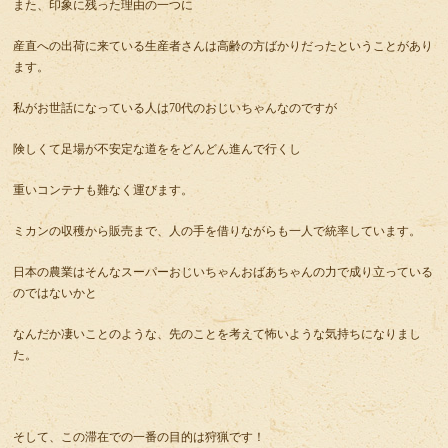
また、印象に残った理由の一つに
産直への出荷に来ている生産者さんは高齢の方ばかりだったということがあり
ます。
私がお世話になっている人は70代のおじいちゃんなのですが
険しくて足場が不安定な道ををどんどん進んで行くし
重いコンテナも難なく運びます。
ミカンの収穫から販売まで、人の手を借りながらも一人で統率しています。
日本の農業はそんなスーパーおじいちゃんおばあちゃんの力で成り立っている
のではないかと
なんだか凄いことのような、先のことを考えて怖いような気持ちになりまし
た。
そして、この滞在での一番の目的は狩猟です！