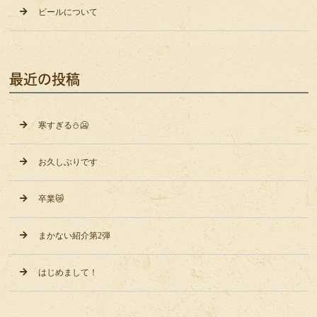
ビールについて
最近の投稿
寒すぎる⛄️🥶
お久しぶりです
卒業😿
まかない紹介第2弾
はじめまして！