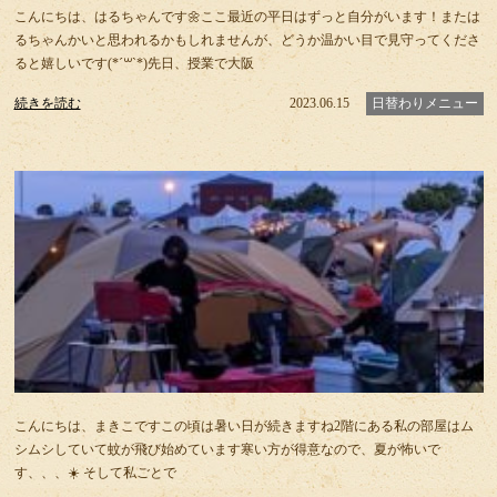
こんにちは、はるちゃんです🌼ここ最近の平日はずっと自分がいます！または
るちゃんかいと思われるかもしれませんが、どうか温かい目で見守ってくださ
ると嬉しいです(*´꒳`*)先日、授業で大阪
続きを読む
2023.06.15
日替わりメニュー
こんにちは、まきこですこの頃は暑い日が続きますね2階にある私の部屋はム
シムシしていて蚊が飛び始めています寒い方が得意なので、夏が怖いで
す、、、☀️ そして私ごとで