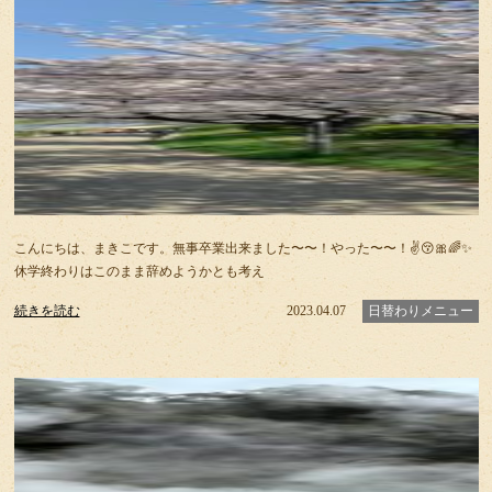
こんにちは、まきこです。無事卒業出来ました〜〜！やった〜〜！✌️😚🎀🌈✨
休学終わりはこのまま辞めようかとも考え
続きを読む
2023.04.07
日替わりメニュー