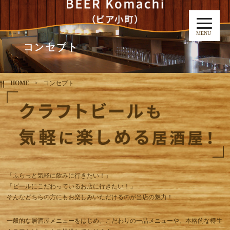
MENU
コンセプト
HOME
コンセプト
「ふらっと気軽に飲みに行きたい！」
「ビールにこだわっているお店に行きたい！」
そんなどちらの方にもお楽しみいただけるのが当店の魅力！
一般的な居酒屋メニューをはじめ、こだわりの一品メニューや、本格的な樽生